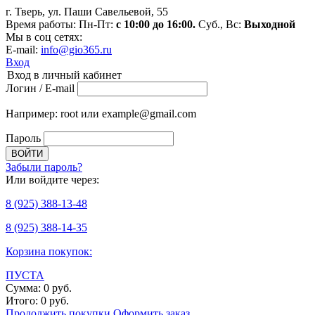
г. Тверь, ул. Паши Савельевой, 55
Время работы: Пн-Пт:
с 10:00 до 16:00.
Суб., Вс:
Выходной
Мы в соц сетях:
E-mail:
info@gio365.ru
Вход
Вход в личный кабинет
Логин / E-mail
Например: root или example@gmail.com
Пароль
Забыли пароль?
Или войдите через:
8
(925)
388-13-48
8
(925)
388-14-35
Корзина покупок:
ПУСТА
Сумма:
0
руб.
Итого:
0
руб.
Продолжить покупки
Оформить заказ