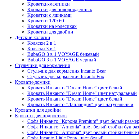
Кроватки-маятники
Кроватки для новорожденных
Кроватки с ящиками
Кроватки 120х60
Кроватки на колесиках
Кроватки для двойни
Детские коляски
Коляски 2 в 1
Коляски 3 в 1
BubaGO 3 в 1 VOYAGE бежевый
BubaGO 3 в 1 VOYAGE черный
Стульчики для кормления
Стульчик для кормления Incanto Bear
Стульчик для кормления Incanto Fox
Кровати-домики
Кровать Инканто "Dream Home" цвет белый
Кровать Инканто "Dream Home" цвет натуральный
Кровать Инканто "Dream Home" цвет белый
Кровать Инканто "Лапландия" цвет натуральный
Кроватки для двойни
Кровати для подростков
Софа Инканто "Корона Premium" цвет белый размер
Софа Инканто "Armonia" цвет белый стойки бук ра
Софа Инканто "Armonia" цвет белый стойки белые 
Софа Incanto Little Pony, цвет белый