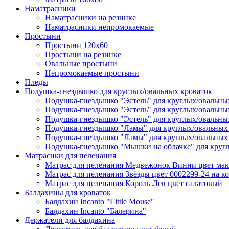
Наматрасники
Наматрасники на резинке
Наматрасники непромокаемые
Простыни
Простыни 120х60
Простыни на резинке
Овальные простыни
Непромокаемые простыни
Пледы
Подушка-гнездышко для круглых/овальных кроваток
Подушка-гнездышко "Эстель" для круглых/овальны
Подушка-гнездышко "Эстель" для круглых/овальны
Подушка-гнездышко "Эстель" для круглых/овальных
Подушка-гнездышко "Ламы" для круглых/овальных 
Подушка-гнездышко "Ламы" для круглых/овальных 
Подушка-гнездышко "Мышки на облачке" для кругл
Матрасики для пеленания
Матрас для пеленания Медвежонок Винни цвет мак
Матрас для пеленания Звёзды цвет 0002299-24 на к
Матрас для пеленания Король Лев цвет салатовый
Балдахины для кроваток
Балдахин Incanto "Little Mouse"
Балдахин Incanto "Балерина"
Держатели для балдахина