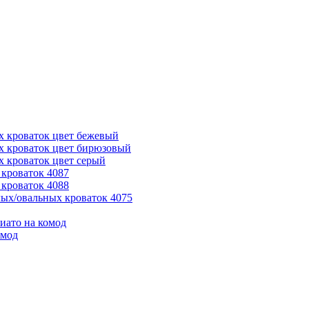
х кроваток цвет бежевый
х кроваток цвет бирюзовый
 кроваток цвет серый
кроваток 4087
кроваток 4088
ых/овальных кроваток 4075
иато на комод
омод