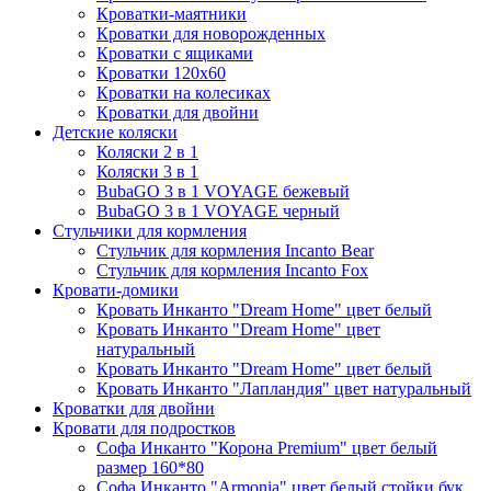
Кроватки-маятники
Кроватки для новорожденных
Кроватки с ящиками
Кроватки 120х60
Кроватки на колесиках
Кроватки для двойни
Детские коляски
Коляски 2 в 1
Коляски 3 в 1
BubaGO 3 в 1 VOYAGE бежевый
BubaGO 3 в 1 VOYAGE черный
Стульчики для кормления
Стульчик для кормления Incanto Bear
Стульчик для кормления Incanto Fox
Кровати-домики
Кровать Инканто "Dream Home" цвет белый
Кровать Инканто "Dream Home" цвет
натуральный
Кровать Инканто "Dream Home" цвет белый
Кровать Инканто "Лапландия" цвет натуральный
Кроватки для двойни
Кровати для подростков
Софа Инканто "Корона Premium" цвет белый
размер 160*80
Софа Инканто "Armonia" цвет белый стойки бук