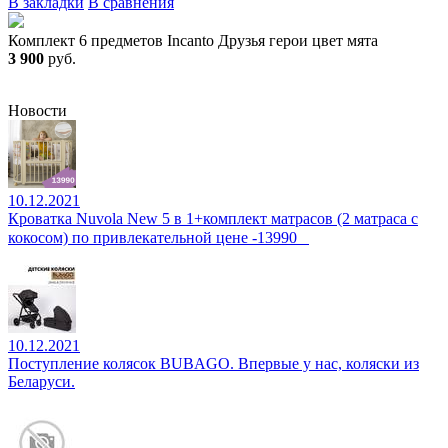
В закладки
В сравнения
Комплект 6 предметов Incanto Друзья герои цвет мята
3 900
руб.
Новости
10.12.2021
Кроватка Nuvola New 5 в 1+комплект матрасов (2 матраса с
кокосом) по привлекательной цене -13990⠀
10.12.2021
Поступление колясок BUBAGO. Впервые у нас, коляски из
Беларуси.