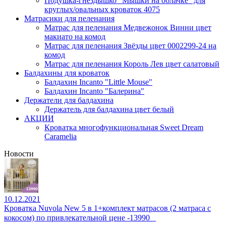
Подушка-гнездышко "Мышки на облачке" для
круглых/овальных кроваток 4075
Матрасики для пеленания
Матрас для пеленания Медвежонок Винни цвет
макиато на комод
Матрас для пеленания Звёзды цвет 0002299-24 на
комод
Матрас для пеленания Король Лев цвет салатовый
Балдахины для кроваток
Балдахин Incanto "Little Mouse"
Балдахин Incanto "Балерина"
Держатели для балдахина
Держатель для балдахина цвет белый
АКЦИИ
Кроватка многофункциональная Sweet Dream
Caramelia
Новости
10.12.2021
Кроватка Nuvola New 5 в 1+комплект матрасов (2 матраса с
кокосом) по привлекательной цене -13990⠀