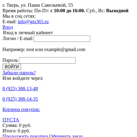
г. Тверь, ул. Паши Савельевой, 55
Время работы: Пн-Пт:
с 10:00 до 16:00.
Суб., Вс:
Выходной
Мы в соц сетях:
E-mail:
info@gio365.ru
Вход
Вход в личный кабинет
Логин / E-mail
Например: root или example@gmail.com
Пароль
Забыли пароль?
Или войдите через:
8
(925)
388-13-48
8
(925)
388-14-35
Корзина покупок:
ПУСТА
Сумма:
0
руб.
Итого:
0
руб.
Продолжить покупки
Оформить заказ