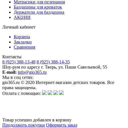
Матрасики для пеленания
Балдахины для кроваток
Держатели для балдахина
АКЦИИ
Личный кабинет
Корзина
Закладки
Сравнения
Контакты
8 (925) 388-13-48
8 (925) 388-14-35
Шоу-рум по адресу г. Тверь, ул. Паши Савельевой, 55
E-mail:
info@gio365.ru
Мы в соц сетях:
gio365.ru © 2020 Интернет-магазин детских товаров. Все
права защищены.
Оплата с помощью:
Обращаем Ваше внимание на то, что данный интернет-сайт носит исключительно информационный
характер и ни при каких условиях информационные материалы и цены, размещенные на сайте, не
является публичной офертой, определяемой положениями Статьи 437 Гражданского кодекса РФ.
Изготовитель оставляет за собой право в любое время без предварительного уведомления и в
одностороннем порядке вносить изменения в ассортимент и характеристики производимой продукции.
Товар успешно добавлен в корзину
Продолжить покупки
Оформить заказ