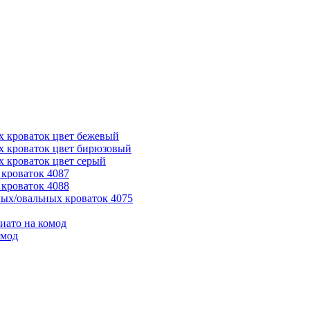
х кроваток цвет бежевый
х кроваток цвет бирюзовый
 кроваток цвет серый
кроваток 4087
кроваток 4088
ых/овальных кроваток 4075
иато на комод
омод