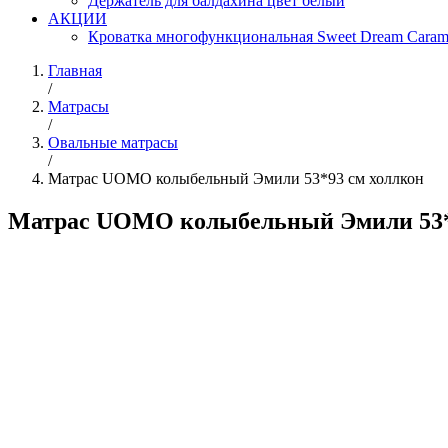
Держатель для балдахина цвет белый
АКЦИИ
Кроватка многофункциональная Sweet Dream Caram
Главная
/
Матрасы
/
Овальные матрасы
/
Матрас UOMO колыбельный Эмили 53*93 см холлкон
Матрас UOMO колыбельный Эмили 53*