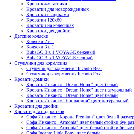
Кроватки-маятники
Кроватки для новорожденных
Кроватки с ящиками
Кроватки 120х60
Кроватки на колесиках
Кроватки для двойни
Детские коляски
Коляски 2 в 1
Коляски 3 в 1
BubaGO 3 в 1 VOYAGE бежевый
BubaGO 3 в 1 VOYAGE черный
Стульчики для кормления
Стульчик для кормления Incanto Bear
Стульчик для кормления Incanto Fox
Кровати-домики
Кровать Инканто "Dream Home" цвет белый
Кровать Инканто "Dream Home" цвет натуральный
Кровать Инканто "Dream Home" цвет белый
Кровать Инканто "Лапландия" цвет натуральный
Кроватки для двойни
Кровати для подростков
Софа Инканто "Корона Premium" цвет белый размер
Софа Инканто "Armonia" цвет белый стойки бук ра
Софа Инканто "Armonia" цвет белый стойки белые 
Софа Incanto Little Pony, цвет белый