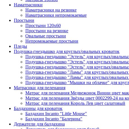
Наматрасники
Наматрасники на резинке
Наматрасники непромокаемые
Простыни
Простыни 120х60
Простыни на резинке
Овальные простыни
Непромокаемые простыни
Пледы
Подушка-гнездышко для круглых/овальных кроваток
Подушка-гнездышко "Эстель" для круглых/овальны
Подушка-гнездышко "Эстель" для круглых/овальны
Подушка-гнездышко "Эстель" для круглых/овальных
Подушка-гнездышко "Ламы" для круглых/овальных 
Подушка-гнездышко "Ламы" для круглых/овальных 
Подушка-гнездышко "Мышки на облачке" для кругл
Матрасики для пеленания
Матрас для пеленания Медвежонок Винни цвет мак
Матрас для пеленания Звёзды цвет 0002299-24 на к
Матрас для пеленания Король Лев цвет салатовый
Балдахины для кроваток
Балдахин Incanto "Little Mouse"
Балдахин Incanto "Балерина"
Держатели для балдахина