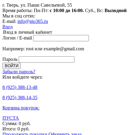
г. Тверь, ул. Паши Савельевой, 55
Время работы: Пн-Пт:
с 10:00 до 16:00.
Суб., Вс:
Выходной
Мы в соц сетях:
E-mail:
info@gio365.ru
Вход
Вход в личный кабинет
Логин / E-mail
Например: root или example@gmail.com
Пароль
Забыли пароль?
Или войдите через:
8
(925)
388-13-48
8
(925)
388-14-35
Корзина покупок:
ПУСТА
Сумма:
0
руб.
Итого:
0
руб.
Продолжить покупки
Оформить заказ