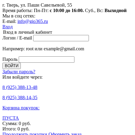
г. Тверь, ул. Паши Савельевой, 55
Время работы: Пн-Пт:
с 10:00 до 16:00.
Суб., Вс:
Выходной
Мы в соц сетях:
E-mail:
info@gio365.ru
Вход
Вход в личный кабинет
Логин / E-mail
Например: root или example@gmail.com
Пароль
Забыли пароль?
Или войдите через:
8
(925)
388-13-48
8
(925)
388-14-35
Корзина покупок:
ПУСТА
Сумма:
0
руб.
Итого:
0
руб.
Продолжить покупки
Оформить заказ