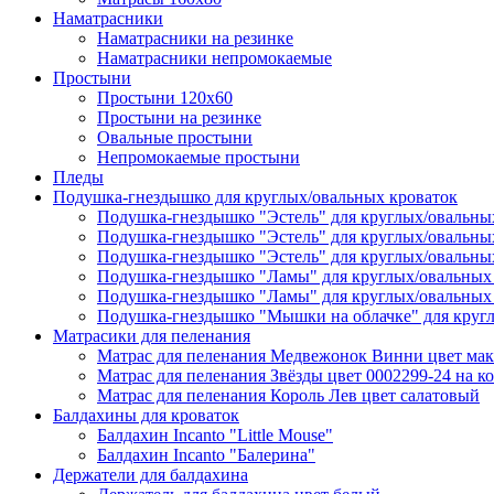
Наматрасники
Наматрасники на резинке
Наматрасники непромокаемые
Простыни
Простыни 120х60
Простыни на резинке
Овальные простыни
Непромокаемые простыни
Пледы
Подушка-гнездышко для круглых/овальных кроваток
Подушка-гнездышко "Эстель" для круглых/овальны
Подушка-гнездышко "Эстель" для круглых/овальны
Подушка-гнездышко "Эстель" для круглых/овальных
Подушка-гнездышко "Ламы" для круглых/овальных 
Подушка-гнездышко "Ламы" для круглых/овальных 
Подушка-гнездышко "Мышки на облачке" для кругл
Матрасики для пеленания
Матрас для пеленания Медвежонок Винни цвет мак
Матрас для пеленания Звёзды цвет 0002299-24 на к
Матрас для пеленания Король Лев цвет салатовый
Балдахины для кроваток
Балдахин Incanto "Little Mouse"
Балдахин Incanto "Балерина"
Держатели для балдахина