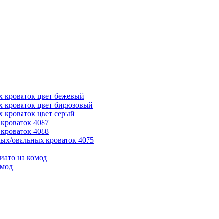
х кроваток цвет бежевый
х кроваток цвет бирюзовый
 кроваток цвет серый
кроваток 4087
кроваток 4088
ых/овальных кроваток 4075
иато на комод
омод