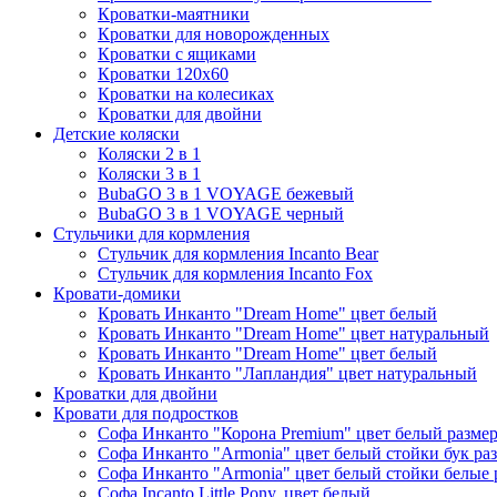
Кроватки-маятники
Кроватки для новорожденных
Кроватки с ящиками
Кроватки 120х60
Кроватки на колесиках
Кроватки для двойни
Детские коляски
Коляски 2 в 1
Коляски 3 в 1
BubaGO 3 в 1 VOYAGE бежевый
BubaGO 3 в 1 VOYAGE черный
Стульчики для кормления
Стульчик для кормления Incanto Bear
Стульчик для кормления Incanto Fox
Кровати-домики
Кровать Инканто "Dream Home" цвет белый
Кровать Инканто "Dream Home" цвет натуральный
Кровать Инканто "Dream Home" цвет белый
Кровать Инканто "Лапландия" цвет натуральный
Кроватки для двойни
Кровати для подростков
Софа Инканто "Корона Premium" цвет белый размер
Софа Инканто "Armonia" цвет белый стойки бук ра
Софа Инканто "Armonia" цвет белый стойки белые 
Софа Incanto Little Pony, цвет белый