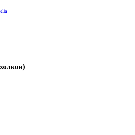
elia
холкон)