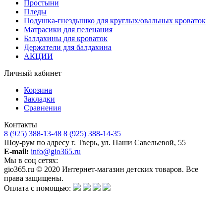
Простыни
Пледы
Подушка-гнездышко для круглых/овальных кроваток
Матрасики для пеленания
Балдахины для кроваток
Держатели для балдахина
АКЦИИ
Личный кабинет
Корзина
Закладки
Сравнения
Контакты
8 (925) 388-13-48
8 (925) 388-14-35
Шоу-рум по адресу г. Тверь, ул. Паши Савельевой, 55
E-mail:
info@gio365.ru
Мы в соц сетях:
gio365.ru © 2020 Интернет-магазин детских товаров. Все
права защищены.
Оплата с помощью:
Обращаем Ваше внимание на то, что данный интернет-сайт носит исключительно информационный
характер и ни при каких условиях информационные материалы и цены, размещенные на сайте, не
является публичной офертой, определяемой положениями Статьи 437 Гражданского кодекса РФ.
Изготовитель оставляет за собой право в любое время без предварительного уведомления и в