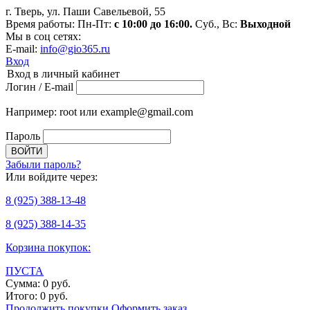
г. Тверь, ул. Паши Савельевой, 55
Время работы: Пн-Пт:
с 10:00 до 16:00.
Суб., Вс:
Выходной
Мы в соц сетях:
E-mail:
info@gio365.ru
Вход
Вход в личный кабинет
Логин / E-mail
Например: root или example@gmail.com
Пароль
Забыли пароль?
Или войдите через:
8
(925)
388-13-48
8
(925)
388-14-35
Корзина покупок:
ПУСТА
Сумма:
0
руб.
Итого:
0
руб.
Продолжить покупки
Оформить заказ