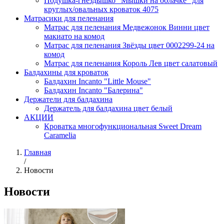
Подушка-гнездышко "Мышки на облачке" для
круглых/овальных кроваток 4075
Матрасики для пеленания
Матрас для пеленания Медвежонок Винни цвет
макиато на комод
Матрас для пеленания Звёзды цвет 0002299-24 на
комод
Матрас для пеленания Король Лев цвет салатовый
Балдахины для кроваток
Балдахин Incanto "Little Mouse"
Балдахин Incanto "Балерина"
Держатели для балдахина
Держатель для балдахина цвет белый
АКЦИИ
Кроватка многофункциональная Sweet Dream
Caramelia
Главная
/
Новости
Новости