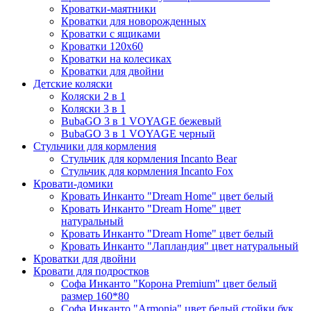
Кроватки-маятники
Кроватки для новорожденных
Кроватки с ящиками
Кроватки 120х60
Кроватки на колесиках
Кроватки для двойни
Детские коляски
Коляски 2 в 1
Коляски 3 в 1
BubaGO 3 в 1 VOYAGE бежевый
BubaGO 3 в 1 VOYAGE черный
Стульчики для кормления
Стульчик для кормления Incanto Bear
Стульчик для кормления Incanto Fox
Кровати-домики
Кровать Инканто "Dream Home" цвет белый
Кровать Инканто "Dream Home" цвет
натуральный
Кровать Инканто "Dream Home" цвет белый
Кровать Инканто "Лапландия" цвет натуральный
Кроватки для двойни
Кровати для подростков
Софа Инканто "Корона Premium" цвет белый
размер 160*80
Софа Инканто "Armonia" цвет белый стойки бук