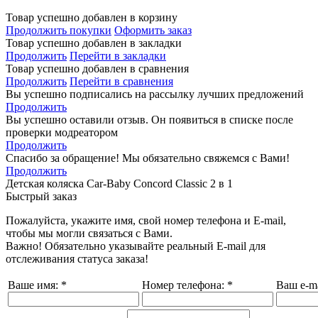
одностороннем порядке вносить изменения в ассортимент и характеристики производимой продукции.
Товар успешно добавлен в корзину
Продолжить покупки
Оформить заказ
Товар успешно добавлен в закладки
Продолжить
Перейти в закладки
Товар успешно добавлен в сравнения
Продолжить
Перейти в сравнения
Вы успешно подписались на рассылку лучших предложений
Продолжить
Вы успешно оставили отзыв. Он появиться в списке после
проверки модреатором
Продолжить
Спасибо за обращение! Мы обязательно свяжемся с Вами!
Продолжить
Детская коляска Car-Baby Concord Classiс 2 в 1
Быстрый заказ
Пожалуйста, укажите имя, свой номер телефона и E-mail,
чтобы мы могли связаться с Вами.
Важно! Обязательно указывайте реальный E-mail для
отслеживания статуса заказа!
Ваше имя:
*
Номер телефона:
*
Ваш e-ma