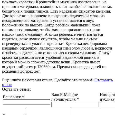
покачать кроватку. Кронштейны маятника изготовлены из
прочного материала, плавность качания обеспечивают восемь
бесшумных подшипников. Есть надёжный фиксатор качания.
Дно кроватки выполнено в виде ортопедической сетки из
неокрашенного материала и устанавливается в двух
положениях по высоте. Когда ребёнок маленький, ложе
понимается повыше, чтобы маме не приходилось низко
наклоняться к малышу. А когда ребёнок начнёт пытаться
садиться, ложе лучше опустить, чтобы малыш не смог
перевернуться и упасть с кроватки. Кроватка декорирована
изящным сердечком, являющимся символом любви, нежности
и заботы родителей по отношению к своим малышам. Снизу
кроватки располагается удобный выдвижной ящика, в
который можно сложить детские вещи. Кроватка имеет
внутренний размер 120*60 см. Предназначена для детей от
рождения до трёх лет.
Еще никто не оставил отзыв. Сделайте это первым!
Отставить
отзыв
Оставить отзыв:
Ваш E-Mail (не
Номер т
Ваше имя:
*
публикуется):
*
публику