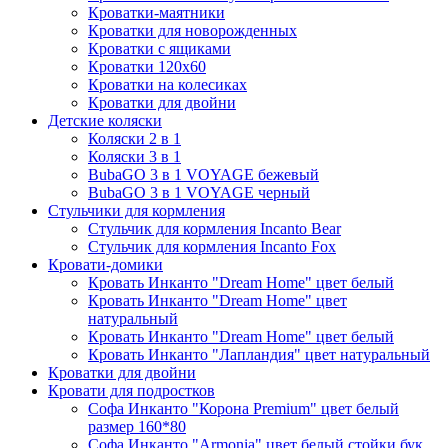
Кроватки-маятники
Кроватки для новорожденных
Кроватки с ящиками
Кроватки 120х60
Кроватки на колесиках
Кроватки для двойни
Детские коляски
Коляски 2 в 1
Коляски 3 в 1
BubaGO 3 в 1 VOYAGE бежевый
BubaGO 3 в 1 VOYAGE черный
Стульчики для кормления
Стульчик для кормления Incanto Bear
Стульчик для кормления Incanto Fox
Кровати-домики
Кровать Инканто "Dream Home" цвет белый
Кровать Инканто "Dream Home" цвет
натуральный
Кровать Инканто "Dream Home" цвет белый
Кровать Инканто "Лапландия" цвет натуральный
Кроватки для двойни
Кровати для подростков
Софа Инканто "Корона Premium" цвет белый
размер 160*80
Софа Инканто "Armonia" цвет белый стойки бук