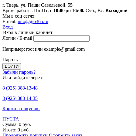
г. Тверь, ул. Паши Савельевой, 55
Время работы: Пн-Пт:
с 10:00 до 16:00.
Суб., Вс:
Выходной
Мы в соц сетях:
E-mail:
info@gio365.ru
Вход
Вход в личный кабинет
Логин / E-mail
Например: root или example@gmail.com
Пароль
Забыли пароль?
Или войдите через:
8
(925)
388-13-48
8
(925)
388-14-35
Корзина покупок:
ПУСТА
Сумма:
0
руб.
Итого:
0
руб.
Продолжить покупки
Оформить заказ