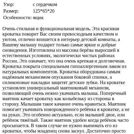
Узор:
с сердечком
Размер:
125*65*20
Особенности:
ящик
Очень стильная и функциональная модель. Эта красивая
кроватка покорит Вас своим превосходным качеством и
уютом, отлично впишется в интерьер детской комнаты, а
Вашему малышу подарит только самые яркие и добрые
сновидения. Изготовлена из массива берёзы выросшей в
естественных условиях, экологически чистых районах
России. Это означает, что она очень крепкая и долговечная.
Кроватка покрыта специальным гипоаллергенным лаком из
натуральных компонентов. Кроватка оборудована самым
надёжным механизмом опускания боковой спинки, а
силиконовые накладки защитят детские зубки. На кроватке
установлен универсальный маятниковый механизм,
позволяющий очень нежно укачивать малыша. Поперечный
маятник качает кроватку как колыбельку из стороны в
сторону. Малышам такое качание очень нравиться. Маятник
помогает укачивать новорожденного ребёнка в кроватке, а не
на руках. Это особенно актуально, если малышей двое, или
ребёнок тяжёлый. Также маятник удобен когда ребёнок часто
просыпается. В таком случае не нужно вынимать его из
кроватки, чтобы младенец снова заснул. Достаточно просто