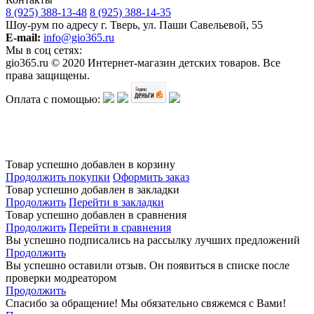
8 (925) 388-13-48
8 (925) 388-14-35
Шоу-рум по адресу г. Тверь, ул. Паши Савельевой, 55
E-mail:
info@gio365.ru
Мы в соц сетях:
gio365.ru © 2020 Интернет-магазин детских товаров. Все
права защищены.
Оплата с помощью:
Обращаем Ваше внимание на то, что данный интернет-сайт носит исключительно информационный
характер и ни при каких условиях информационные материалы и цены, размещенные на сайте, не
является публичной офертой, определяемой положениями Статьи 437 Гражданского кодекса РФ.
Изготовитель оставляет за собой право в любое время без предварительного уведомления и в
одностороннем порядке вносить изменения в ассортимент и характеристики производимой продукции.
Товар успешно добавлен в корзину
Продолжить покупки
Оформить заказ
Товар успешно добавлен в закладки
Продолжить
Перейти в закладки
Товар успешно добавлен в сравнения
Продолжить
Перейти в сравнения
Вы успешно подписались на рассылку лучших предложений
Продолжить
Вы успешно оставили отзыв. Он появиться в списке после
проверки модреатором
Продолжить
Спасибо за обращение! Мы обязательно свяжемся с Вами!