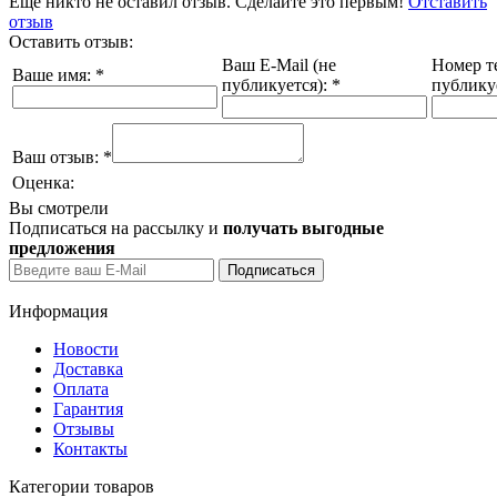
Еще никто не оставил отзыв. Сделайте это первым!
Отставить
отзыв
Оставить отзыв:
Ваш E-Mail (не
Номер т
Ваше имя:
*
публикуется):
*
публику
Ваш отзыв:
*
Оценка:
Вы смотрели
Подписаться на рассылку и
получать выгодные
предложения
Информация
Новости
Доставка
Оплата
Гарантия
Отзывы
Контакты
Категории товаров