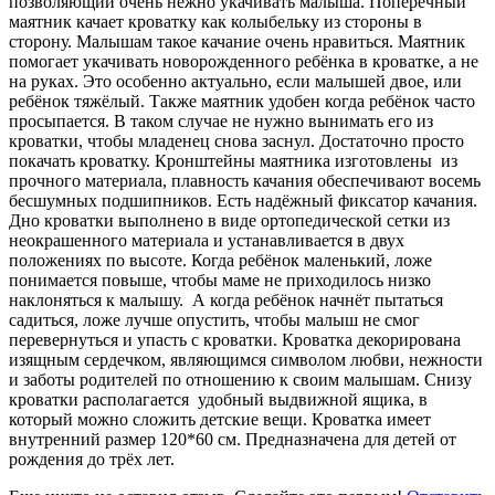
позволяющий очень нежно укачивать малыша. Поперечный
маятник качает кроватку как колыбельку из стороны в
сторону. Малышам такое качание очень нравиться. Маятник
помогает укачивать новорожденного ребёнка в кроватке, а не
на руках. Это особенно актуально, если малышей двое, или
ребёнок тяжёлый. Также маятник удобен когда ребёнок часто
просыпается. В таком случае не нужно вынимать его из
кроватки, чтобы младенец снова заснул. Достаточно просто
покачать кроватку. Кронштейны маятника изготовлены из
прочного материала, плавность качания обеспечивают восемь
бесшумных подшипников. Есть надёжный фиксатор качания.
Дно кроватки выполнено в виде ортопедической сетки из
неокрашенного материала и устанавливается в двух
положениях по высоте. Когда ребёнок маленький, ложе
понимается повыше, чтобы маме не приходилось низко
наклоняться к малышу. А когда ребёнок начнёт пытаться
садиться, ложе лучше опустить, чтобы малыш не смог
перевернуться и упасть с кроватки. Кроватка декорирована
изящным сердечком, являющимся символом любви, нежности
и заботы родителей по отношению к своим малышам. Снизу
кроватки располагается удобный выдвижной ящика, в
который можно сложить детские вещи. Кроватка имеет
внутренний размер 120*60 см. Предназначена для детей от
рождения до трёх лет.