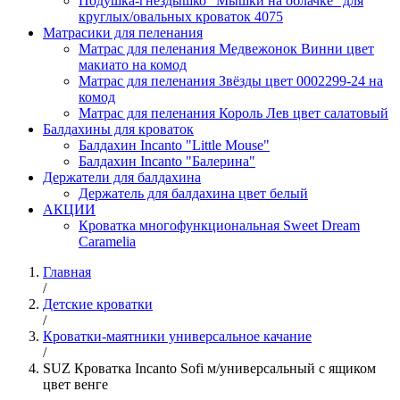
Подушка-гнездышко "Мышки на облачке" для
круглых/овальных кроваток 4075
Матрасики для пеленания
Матрас для пеленания Медвежонок Винни цвет
макиато на комод
Матрас для пеленания Звёзды цвет 0002299-24 на
комод
Матрас для пеленания Король Лев цвет салатовый
Балдахины для кроваток
Балдахин Incanto "Little Mouse"
Балдахин Incanto "Балерина"
Держатели для балдахина
Держатель для балдахина цвет белый
АКЦИИ
Кроватка многофункциональная Sweet Dream
Caramelia
Главная
/
Детские кроватки
/
Кроватки-маятники универсальное качание
/
SUZ Кроватка Incanto Sofi м/универсальный с ящиком
цвет венге