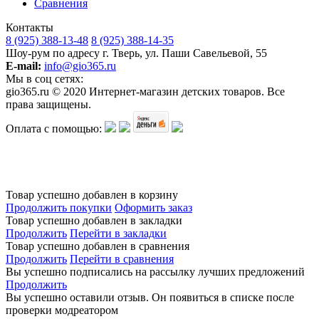
Сравнения
Контакты
8 (925) 388-13-48
8 (925) 388-14-35
Шоу-рум по адресу г. Тверь, ул. Паши Савельевой, 55
E-mail:
info@gio365.ru
Мы в соц сетях:
gio365.ru © 2020 Интернет-магазин детских товаров. Все
права защищены.
Оплата с помощью:
Обращаем Ваше внимание на то, что данный интернет-сайт носит исключительно информационный
характер и ни при каких условиях информационные материалы и цены, размещенные на сайте, не
является публичной офертой, определяемой положениями Статьи 437 Гражданского кодекса РФ.
Изготовитель оставляет за собой право в любое время без предварительного уведомления и в
одностороннем порядке вносить изменения в ассортимент и характеристики производимой продукции.
Товар успешно добавлен в корзину
Продолжить покупки
Оформить заказ
Товар успешно добавлен в закладки
Продолжить
Перейти в закладки
Товар успешно добавлен в сравнения
Продолжить
Перейти в сравнения
Вы успешно подписались на рассылку лучших предложений
Продолжить
Вы успешно оставили отзыв. Он появиться в списке после
проверки модреатором