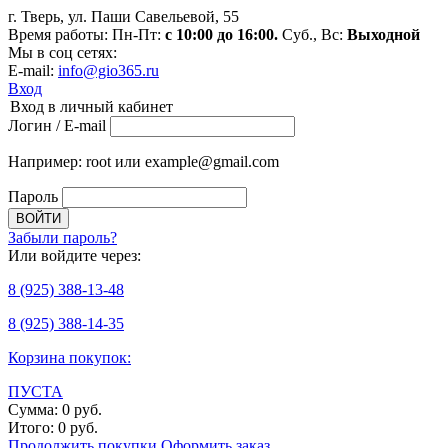
г. Тверь, ул. Паши Савельевой, 55
Время работы: Пн-Пт:
с 10:00 до 16:00.
Суб., Вс:
Выходной
Мы в соц сетях:
E-mail:
info@gio365.ru
Вход
Вход в личный кабинет
Логин / E-mail
Например: root или example@gmail.com
Пароль
Забыли пароль?
Или войдите через:
8
(925)
388-13-48
8
(925)
388-14-35
Корзина покупок:
ПУСТА
Сумма:
0
руб.
Итого:
0
руб.
Продолжить покупки
Оформить заказ