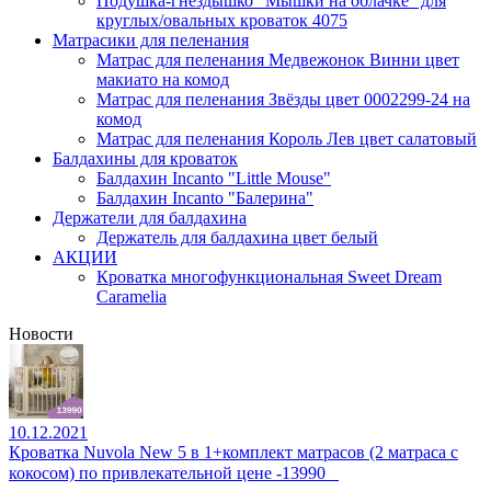
Подушка-гнездышко "Мышки на облачке" для
круглых/овальных кроваток 4075
Матрасики для пеленания
Матрас для пеленания Медвежонок Винни цвет
макиато на комод
Матрас для пеленания Звёзды цвет 0002299-24 на
комод
Матрас для пеленания Король Лев цвет салатовый
Балдахины для кроваток
Балдахин Incanto "Little Mouse"
Балдахин Incanto "Балерина"
Держатели для балдахина
Держатель для балдахина цвет белый
АКЦИИ
Кроватка многофункциональная Sweet Dream
Caramelia
Новости
10.12.2021
Кроватка Nuvola New 5 в 1+комплект матрасов (2 матраса с
кокосом) по привлекательной цене -13990⠀