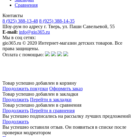
Сравнения
Контакты
8 (925) 388-13-48
8 (925) 388-14-35
Шоу-рум по адресу г. Тверь, ул. Паши Савельевой, 55
E-mail:
info@gio365.ru
Мы в соц сетях:
gio365.ru © 2020 Интернет-магазин детских товаров. Все
права защищены.
Оплата с помощью:
Обращаем Ваше внимание на то, что данный интернет-сайт носит исключительно информационный
характер и ни при каких условиях информационные материалы и цены, размещенные на сайте, не
является публичной офертой, определяемой положениями Статьи 437 Гражданского кодекса РФ.
Изготовитель оставляет за собой право в любое время без предварительного уведомления и в
одностороннем порядке вносить изменения в ассортимент и характеристики производимой продукции.
Товар успешно добавлен в корзину
Продолжить покупки
Оформить заказ
Товар успешно добавлен в закладки
Продолжить
Перейти в закладки
Товар успешно добавлен в сравнения
Продолжить
Перейти в сравнения
Вы успешно подписались на рассылку лучших предложений
Продолжить
Вы успешно оставили отзыв. Он появиться в списке после
проверки модреатором