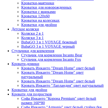
Кроватки-маятники
Кроватки для новорожденных
Кроватки с ящиками
Кроватки 120х60
Кроватки на колесиках
Кроватки для двойни
Детские коляски
Коляски 2 в 1
Коляски 3 в 1
BubaGO 3 в 1 VOYAGE бежевый
BubaGO 3 в 1 VOYAGE черный
Стульчики для кормления
Стульчик для кормления Incanto Bear
Стульчик для кормления Incanto Fox
Кровати-домики
Кровать Инканто "Dream Home" цвет белый
Кровать Инканто "Dream Home" цвет
натуральный
Кровать Инканто "Dream Home" цвет белый
Кровать Инканто "Лапландия" цвет натуральный
Кроватки для двойни
Кровати для подростков
Софа Инканто "Корона Premium" цвет белый
размер 160*80
Софа Инканто "Armonia" цвет белый стойки бук