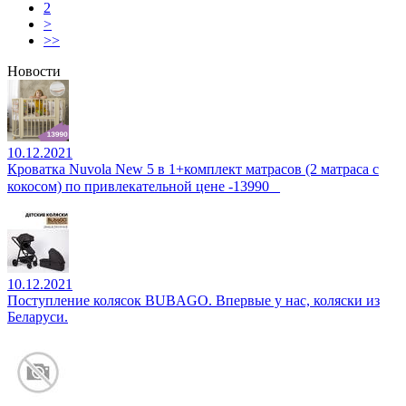
2
>
>>
Новости
10.12.2021
Кроватка Nuvola New 5 в 1+комплект матрасов (2 матраса с
кокосом) по привлекательной цене -13990⠀
10.12.2021
Поступление колясок BUBAGO. Впервые у нас, коляски из
Беларуси.