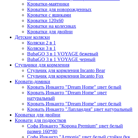
Кроватки-маятники
Кроватки для новорожденных
Кроватки с ящиками
Кроватки 120х60
Кроватки на колесиках
Кроватки для двойни
Детские коляски
Коляски 2 в 1
Коляски 3 в 1
BubaGO 3 в 1 VOYAGE бежевый
BubaGO 3 в 1 VOYAGE черный
Стульчики для кормления
Стульчик для кормления Incanto Bear
Стульчик для кормления Incanto Fox
Кровати-домики
Кровать Инканто "Dream Home" цвет белый
Кровать Инканто "Dream Home" цвет
натуральный
Кровать Инканто "Dream Home" цвет белый
Кровать Инканто "Лапландия" цвет натуральный
Кроватки для двойни
Кровати для подростков
Софа Инканто "Корона Premium" цвет белый
размер 160*80
Софа Инканто "Armonia" цвет белый стойки бук