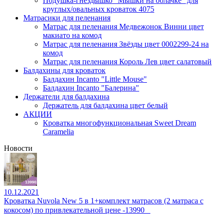
Подушка-гнездышко "Мышки на облачке" для
круглых/овальных кроваток 4075
Матрасики для пеленания
Матрас для пеленания Медвежонок Винни цвет
макиато на комод
Матрас для пеленания Звёзды цвет 0002299-24 на
комод
Матрас для пеленания Король Лев цвет салатовый
Балдахины для кроваток
Балдахин Incanto "Little Mouse"
Балдахин Incanto "Балерина"
Держатели для балдахина
Держатель для балдахина цвет белый
АКЦИИ
Кроватка многофункциональная Sweet Dream
Caramelia
Новости
10.12.2021
Кроватка Nuvola New 5 в 1+комплект матрасов (2 матраса с
кокосом) по привлекательной цене -13990⠀