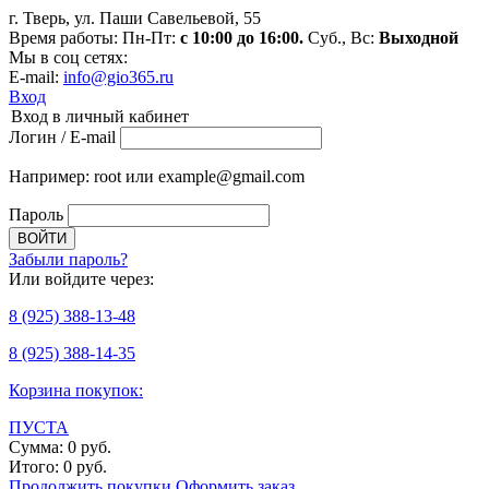
г. Тверь, ул. Паши Савельевой, 55
Время работы: Пн-Пт:
с 10:00 до 16:00.
Суб., Вс:
Выходной
Мы в соц сетях:
E-mail:
info@gio365.ru
Вход
Вход в личный кабинет
Логин / E-mail
Например: root или example@gmail.com
Пароль
Забыли пароль?
Или войдите через:
8
(925)
388-13-48
8
(925)
388-14-35
Корзина покупок:
ПУСТА
Сумма:
0
руб.
Итого:
0
руб.
Продолжить покупки
Оформить заказ