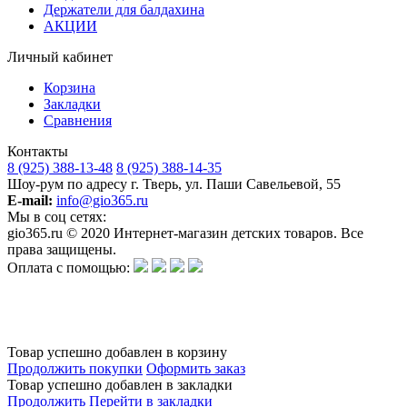
Держатели для балдахина
АКЦИИ
Личный кабинет
Корзина
Закладки
Сравнения
Контакты
8 (925) 388-13-48
8 (925) 388-14-35
Шоу-рум по адресу г. Тверь, ул. Паши Савельевой, 55
E-mail:
info@gio365.ru
Мы в соц сетях:
gio365.ru © 2020 Интернет-магазин детских товаров. Все
права защищены.
Оплата с помощью:
Обращаем Ваше внимание на то, что данный интернет-сайт носит исключительно информационный
характер и ни при каких условиях информационные материалы и цены, размещенные на сайте, не
является публичной офертой, определяемой положениями Статьи 437 Гражданского кодекса РФ.
Изготовитель оставляет за собой право в любое время без предварительного уведомления и в
одностороннем порядке вносить изменения в ассортимент и характеристики производимой продукции.
Товар успешно добавлен в корзину
Продолжить покупки
Оформить заказ
Товар успешно добавлен в закладки
Продолжить
Перейти в закладки