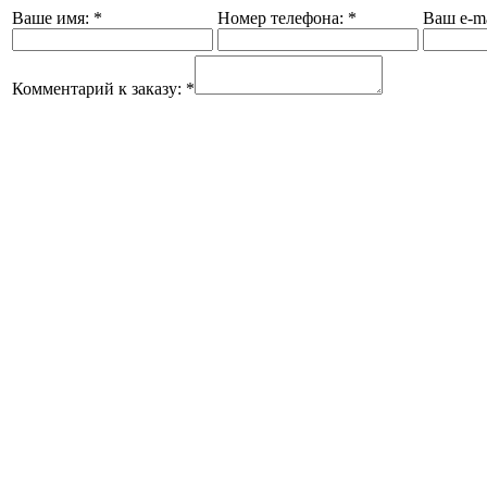
Ваше имя:
*
Номер телефона:
*
Ваш e-ma
Комментарий к заказу:
*