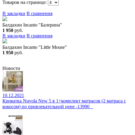
Товаров на странице:
В закладки
В сравнения
Балдахин Incanto "Балерина"
1 950
руб.
В закладки
В сравнения
Балдахин Incanto "Little Mouse"
1 950
руб.
Новости
10.12.2021
Кроватка Nuvola New 5 в 1+комплект матрасов (2 матраса с
кокосом) по привлекательной цене -13990⠀