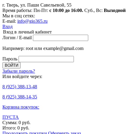
г. Тверь, ул. Паши Савельевой, 55
Время работы: Пн-Пт:
с 10:00 до 16:00.
Суб., Вс:
Выходной
Мы в соц сетях:
E-mail:
info@gio365.ru
Вход
Вход в личный кабинет
Логин / E-mail
Например: root или example@gmail.com
Пароль
Забыли пароль?
Или войдите через:
8
(925)
388-13-48
8
(925)
388-14-35
Корзина покупок:
ПУСТА
Сумма:
0
руб.
Итого:
0
руб.
Продолжить покупки
Оформить заказ