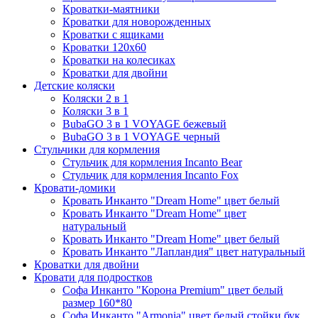
Кроватки-маятники
Кроватки для новорожденных
Кроватки с ящиками
Кроватки 120х60
Кроватки на колесиках
Кроватки для двойни
Детские коляски
Коляски 2 в 1
Коляски 3 в 1
BubaGO 3 в 1 VOYAGE бежевый
BubaGO 3 в 1 VOYAGE черный
Стульчики для кормления
Стульчик для кормления Incanto Bear
Стульчик для кормления Incanto Fox
Кровати-домики
Кровать Инканто "Dream Home" цвет белый
Кровать Инканто "Dream Home" цвет
натуральный
Кровать Инканто "Dream Home" цвет белый
Кровать Инканто "Лапландия" цвет натуральный
Кроватки для двойни
Кровати для подростков
Софа Инканто "Корона Premium" цвет белый
размер 160*80
Софа Инканто "Armonia" цвет белый стойки бук