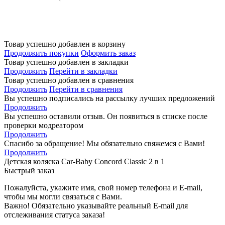
Обращаем Ваше внимание на то, что данный интернет-сайт носит исключительно информационный
характер и ни при каких условиях информационные материалы и цены, размещенные на сайте, не
является публичной офертой, определяемой положениями Статьи 437 Гражданского кодекса РФ.
Изготовитель оставляет за собой право в любое время без предварительного уведомления и в
одностороннем порядке вносить изменения в ассортимент и характеристики производимой продукции.
Товар успешно добавлен в корзину
Продолжить покупки
Оформить заказ
Товар успешно добавлен в закладки
Продолжить
Перейти в закладки
Товар успешно добавлен в сравнения
Продолжить
Перейти в сравнения
Вы успешно подписались на рассылку лучших предложений
Продолжить
Вы успешно оставили отзыв. Он появиться в списке после
проверки модреатором
Продолжить
Спасибо за обращение! Мы обязательно свяжемся с Вами!
Продолжить
Детская коляска Car-Baby Concord Classiс 2 в 1
Быстрый заказ
Пожалуйста, укажите имя, свой номер телефона и E-mail,
чтобы мы могли связаться с Вами.
Важно! Обязательно указывайте реальный E-mail для
отслеживания статуса заказа!