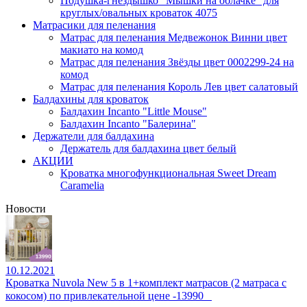
Подушка-гнездышко "Мышки на облачке" для
круглых/овальных кроваток 4075
Матрасики для пеленания
Матрас для пеленания Медвежонок Винни цвет
макиато на комод
Матрас для пеленания Звёзды цвет 0002299-24 на
комод
Матрас для пеленания Король Лев цвет салатовый
Балдахины для кроваток
Балдахин Incanto "Little Mouse"
Балдахин Incanto "Балерина"
Держатели для балдахина
Держатель для балдахина цвет белый
АКЦИИ
Кроватка многофункциональная Sweet Dream
Caramelia
Новости
10.12.2021
Кроватка Nuvola New 5 в 1+комплект матрасов (2 матраса с
кокосом) по привлекательной цене -13990⠀